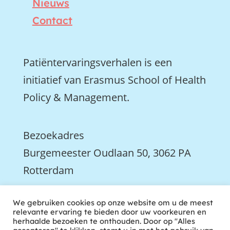
Nieuws
Contact
Patiëntervaringsverhalen is een
initiatief van Erasmus School of Health
Policy & Management.
Bezoekadres
Burgemeester Oudlaan 50, 3062 PA
Rotterdam

We gebruiken cookies op onze website om u de meest
We zijn ook actief op LinkedIn
relevante ervaring te bieden door uw voorkeuren en
herhaalde bezoeken te onthouden. Door op "Alles