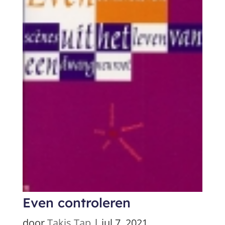
Even controleren
door
Takis Tap
|
jul 7, 2021