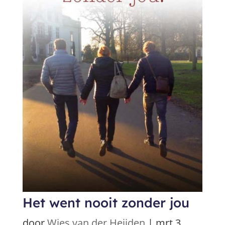
Het went nooit zonder jou
door
Wies van der Heijden
|
mrt 3,