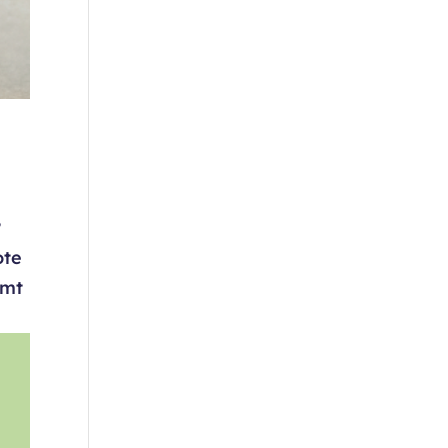
?
ote
omt