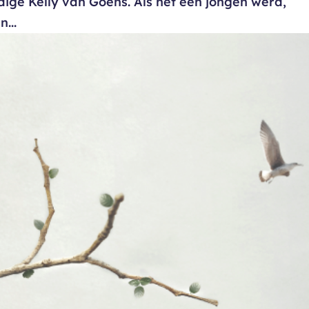
ge Kelly van Goens. Als het een jongen werd,
...