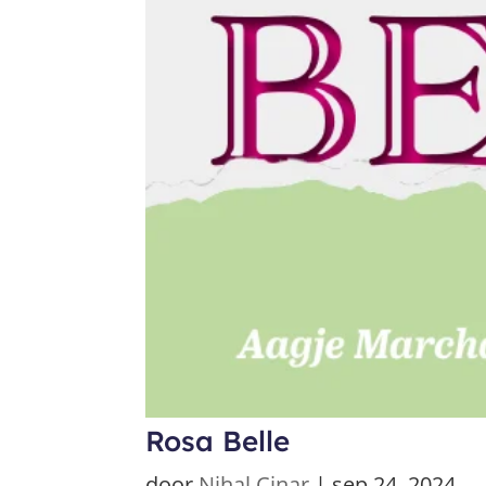
Rosa Belle
door
Nihal Cinar
|
sep 24, 2024