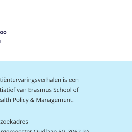
Loo
g
tiëntervaringsverhalen is een
itiatief van Erasmus School of
alth Policy & Management.
zoekadres
rgemeester Oudlaan 50, 3062 PA