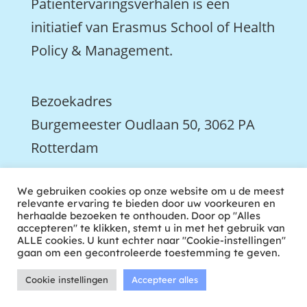
Patiëntervaringsverhalen is een
initiatief van Erasmus School of Health
Policy & Management.
Bezoekadres
Burgemeester Oudlaan 50, 3062 PA
Rotterdam

We gebruiken cookies op onze website om u de meest
We zijn ook actief op LinkedIn
relevante ervaring te bieden door uw voorkeuren en
herhaalde bezoeken te onthouden. Door op "Alles
accepteren" te klikken, stemt u in met het gebruik van
ALLE cookies. U kunt echter naar "Cookie-instellingen"
gaan om een gecontroleerde toestemming te geven.
Cookie instellingen
Accepteer alles
ontwikkeld door tweekoppig