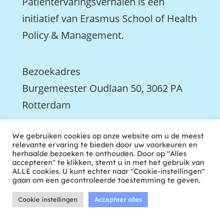
Patiëntervaringsverhalen is een
initiatief van Erasmus School of Health
Policy & Management.
Bezoekadres
Burgemeester Oudlaan 50, 3062 PA
Rotterdam

We gebruiken cookies op onze website om u de meest
We zijn ook actief op LinkedIn
relevante ervaring te bieden door uw voorkeuren en
herhaalde bezoeken te onthouden. Door op "Alles
accepteren" te klikken, stemt u in met het gebruik van
ALLE cookies. U kunt echter naar "Cookie-instellingen"
gaan om een gecontroleerde toestemming te geven.
Cookie instellingen
Accepteer alles
ontwikkeld door tweekoppig