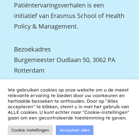
Patiëntervaringsverhalen is een
initiatief van Erasmus School of Health
Policy & Management.
Bezoekadres
Burgemeester Oudlaan 50, 3062 PA
Rotterdam

We gebruiken cookies op onze website om u de meest
We zijn ook actief op LinkedIn
relevante ervaring te bieden door uw voorkeuren en
herhaalde bezoeken te onthouden. Door op "Alles
accepteren" te klikken, stemt u in met het gebruik van
ALLE cookies. U kunt echter naar "Cookie-instellingen"
gaan om een gecontroleerde toestemming te geven.
Cookie instellingen
Accepteer alles
ontwikkeld door tweekoppig