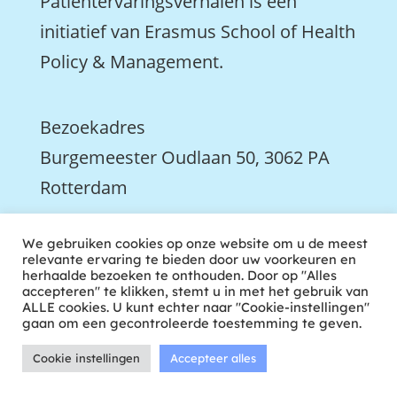
Patiëntervaringsverhalen is een
initiatief van Erasmus School of Health
Policy & Management.
Bezoekadres
Burgemeester Oudlaan 50, 3062 PA
Rotterdam

We gebruiken cookies op onze website om u de meest
We zijn ook actief op LinkedIn
relevante ervaring te bieden door uw voorkeuren en
herhaalde bezoeken te onthouden. Door op "Alles
accepteren" te klikken, stemt u in met het gebruik van
ALLE cookies. U kunt echter naar "Cookie-instellingen"
gaan om een gecontroleerde toestemming te geven.
Cookie instellingen
Accepteer alles
ontwikkeld door tweekoppig