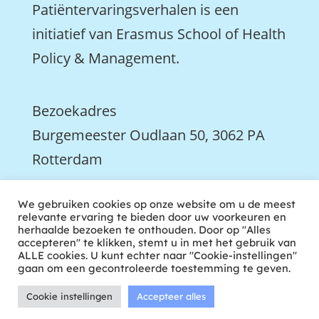
Patiëntervaringsverhalen is een
initiatief van Erasmus School of Health
Policy & Management.
Bezoekadres
Burgemeester Oudlaan 50, 3062 PA
Rotterdam

We gebruiken cookies op onze website om u de meest
We zijn ook actief op LinkedIn
relevante ervaring te bieden door uw voorkeuren en
herhaalde bezoeken te onthouden. Door op "Alles
accepteren" te klikken, stemt u in met het gebruik van
ALLE cookies. U kunt echter naar "Cookie-instellingen"
gaan om een gecontroleerde toestemming te geven.
Cookie instellingen
Accepteer alles
ontwikkeld door tweekoppig