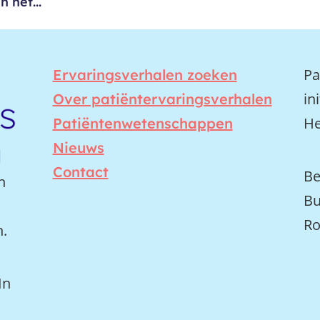
 het...
Pa
Ervaringsverhalen zoeken
in
Over patiëntervaringsverhalen
He
Patiëntenwetenschappen
Nieuws
Contact
Be
n
Bu
Ro
n.
In