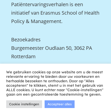
Patiëntervaringsverhalen is een
initiatief van Erasmus School of Health
Policy & Management.
Bezoekadres
Burgemeester Oudlaan 50, 3062 PA
Rotterdam

We gebruiken cookies op onze website om u de meest
We zijn ook actief op LinkedIn
relevante ervaring te bieden door uw voorkeuren en
herhaalde bezoeken te onthouden. Door op "Alles
accepteren" te klikken, stemt u in met het gebruik van
ALLE cookies. U kunt echter naar "Cookie-instellingen"
gaan om een gecontroleerde toestemming te geven.
Cookie instellingen
Accepteer alles
ontwikkeld door tweekoppig