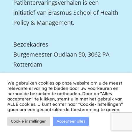
Patiëntervaringsverhalen is een
initiatief van Erasmus School of Health
Policy & Management.
Bezoekadres
Burgemeester Oudlaan 50, 3062 PA
Rotterdam

We gebruiken cookies op onze website om u de meest
We zijn ook actief op LinkedIn
relevante ervaring te bieden door uw voorkeuren en
herhaalde bezoeken te onthouden. Door op "Alles
accepteren" te klikken, stemt u in met het gebruik van
ALLE cookies. U kunt echter naar "Cookie-instellingen"
gaan om een gecontroleerde toestemming te geven.
Cookie instellingen
Accepteer alles
ontwikkeld door tweekoppig