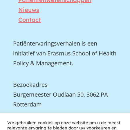
Nieuws
Contact
Patiëntervaringsverhalen is een
initiatief van Erasmus School of Health
Policy & Management.
Bezoekadres
Burgemeester Oudlaan 50, 3062 PA
Rotterdam

We gebruiken cookies op onze website om u de meest
We zijn ook actief op LinkedIn
relevante ervaring te bieden door uw voorkeuren en