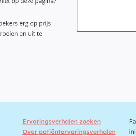
 niet op deze pagina?
ekers erg op prijs
oeien en uit te
Pa
Ervaringsverhalen zoeken
in
Over patiëntervaringsverhalen