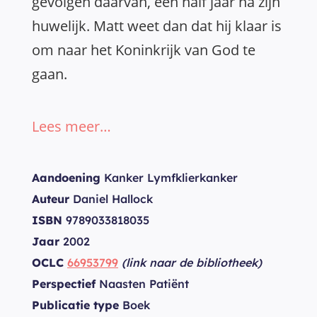
gevolgen daarvan, een half jaar na zijn
huwelijk. Matt weet dan dat hij klaar is
om naar het Koninkrijk van God te
gaan.
Lees meer…
Aandoening
Kanker Lymfklierkanker
Auteur
Daniel Hallock
ISBN
9789033818035
Jaar
2002
OCLC
66953799
(link naar de bibliotheek)
Perspectief
Naasten Patiënt
Publicatie type
Boek