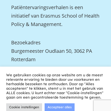
Patiëntervaringsverhalen is een
initiatief van Erasmus School of Health
Policy & Management.
Bezoekadres
Burgemeester Oudlaan 50, 3062 PA
Rotterdam

We gebruiken cookies op onze website om u de meest
We zijn ook actief op LinkedIn
relevante ervaring te bieden door uw voorkeuren en
herhaalde bezoeken te onthouden. Door op "Alles
accepteren" te klikken, stemt u in met het gebruik van
ALLE cookies. U kunt echter naar "Cookie-instellingen"
gaan om een gecontroleerde toestemming te geven.
Cookie instellingen
Accepteer alles
ontwikkeld door tweekoppig