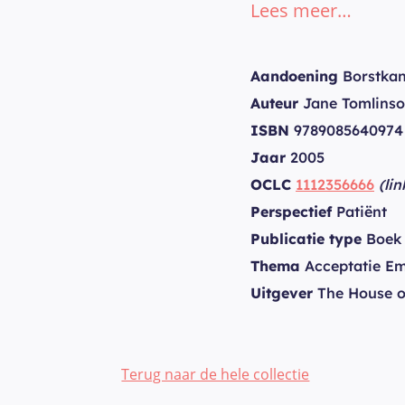
Lees meer…
Aandoening
Borstkan
Auteur
Jane Tomlins
ISBN
9789085640974
Jaar
2005
OCLC
1112356666
(li
Perspectief
Patiënt
Publicatie type
Boek
Thema
Acceptatie Em
Uitgever
The House o
Terug naar de hele collectie