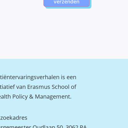
verzenden
tiëntervaringsverhalen is een
itiatief van Erasmus School of
alth Policy & Management.
zoekadres
rgemeester Oudlaan 50, 3062 PA