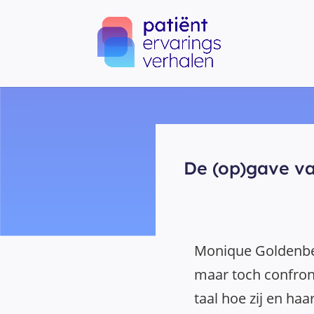
De (op)gave v
Monique Goldenber
maar toch confron
taal hoe zij en h