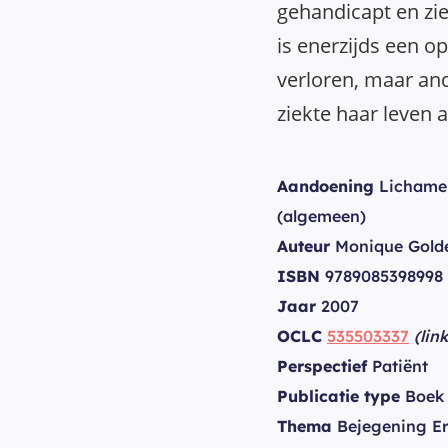
gehandicapt en zie
is enerzijds een o
verloren, maar an
ziekte haar leven a
Aandoening
Lichamel
(algemeen)
Auteur
Monique Gold
ISBN
9789085398998
Jaar
2007
OCLC
535503337
(lin
Perspectief
Patiënt
Publicatie type
Boek
Thema
Bejegening Er