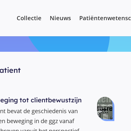
Collectie
Nieuws
Patiëntenwetens
atient
ging tot clientbewustzijn
ent bevat de geschiedenis van
en beweging in de ggz vanaf
hreven vanuit het perspectief