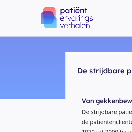
De strijdbare p
Van gekkenbewe
De strijdbare pati
de patientenclient
1970 tot 2000 besc