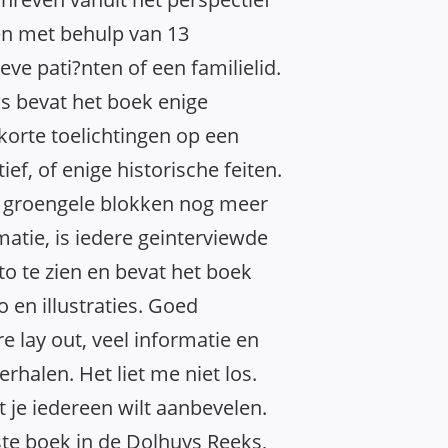
n met behulp van 13
eve pati?nten of een familielid.
s bevat het boek enige
korte toelichtingen op een
ief, of enige historische feiten.
n groengele blokken nog meer
atie, is iedere geinterviewde
o te zien en bevat het boek
 en illustraties. Goed
e lay out, veel informatie en
halen. Het liet me niet los.
t je iedereen wilt aanbevelen.
ste boek in de Dolhuys Reeks,