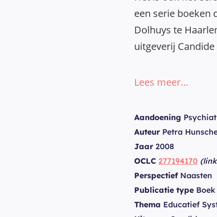
een serie boeken 
Dolhuys te Haarl
uitgeverij Candide 
Lees meer…
Aandoening
Psychiat
Auteur
Petra Hunsch
Jaar
2008
OCLC
277194170
(lin
Perspectief
Naasten
Publicatie type
Boek
Thema
Educatief Sys