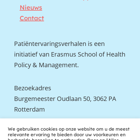
Nieuws
Contact
Patiëntervaringsverhalen is een
initiatief van Erasmus School of Health
Policy & Management.
Bezoekadres
Burgemeester Oudlaan 50, 3062 PA
Rotterdam

We gebruiken cookies op onze website om u de meest
We zijn ook actief op LinkedIn
relevante ervaring te bieden door uw voorkeuren en