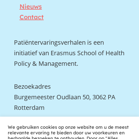
Nieuws
Contact
Patiëntervaringsverhalen is een
initiatief van Erasmus School of Health
Policy & Management.
Bezoekadres
Burgemeester Oudlaan 50, 3062 PA
Rotterdam

We gebruiken cookies op onze website om u de meest
We zijn ook actief op LinkedIn
relevante ervaring te bieden door uw voorkeuren en
herhaalde bezoeken te onthouden. Door op "Alles