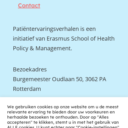
Contact
Patiëntervaringsverhalen is een
initiatief van Erasmus School of Health
Policy & Management.
Bezoekadres
Burgemeester Oudlaan 50, 3062 PA
Rotterdam

We gebruiken cookies op onze website om u de meest
We zijn ook actief op LinkedIn
relevante ervaring te bieden door uw voorkeuren en
herhaalde bezoeken te onthouden. Door op "Alles
accepteren" te klikken, stemt u in met het gebruik van
ALLE cookies. U kunt echter naar "Cookie-instellingen"