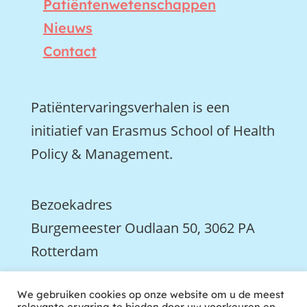
Patiëntenwetenschappen
Nieuws
Contact
Patiëntervaringsverhalen is een
initiatief van Erasmus School of Health
Policy & Management.
Bezoekadres
Burgemeester Oudlaan 50, 3062 PA
Rotterdam

We gebruiken cookies op onze website om u de meest
We zijn ook actief op LinkedIn
relevante ervaring te bieden door uw voorkeuren en