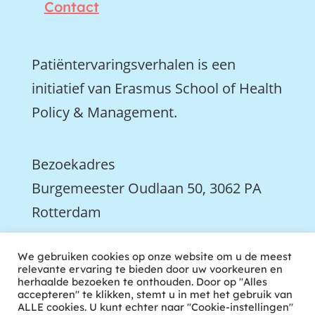
Contact
Patiëntervaringsverhalen is een
initiatief van Erasmus School of Health
Policy & Management.
Bezoekadres
Burgemeester Oudlaan 50, 3062 PA
Rotterdam

We gebruiken cookies op onze website om u de meest
We zijn ook actief op LinkedIn
relevante ervaring te bieden door uw voorkeuren en
herhaalde bezoeken te onthouden. Door op "Alles
accepteren" te klikken, stemt u in met het gebruik van
ALLE cookies. U kunt echter naar "Cookie-instellingen"