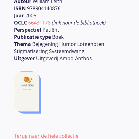
Auteur
William Leith
ISBN
9789041408761
Jaar
2005
OCLC
66431178
(link naar de bibliotheek)
Perspectief
Patiënt
Publicatie type
Boek
Thema
Bejegening Humor Lotgenoten
Stigmatisering Systeemdwang
Uitgever
Uitgeverij Ambo-Anthos
Terug naar de hele collectie