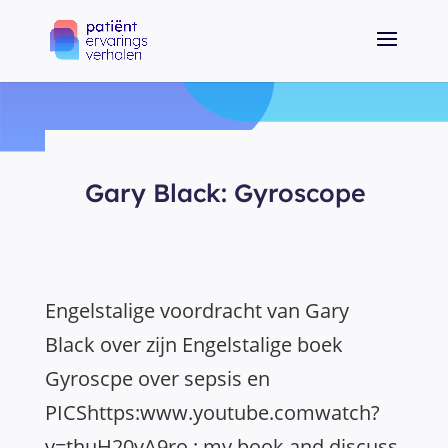
Gary Black: Gyroscope
Engelstalige voordracht van Gary
Black over zijn Engelstalige boek
Gyroscpe over sepsis en
PICShttps:www.youtube.comwatch?
v=thuH20vA9ro : my book and discuss