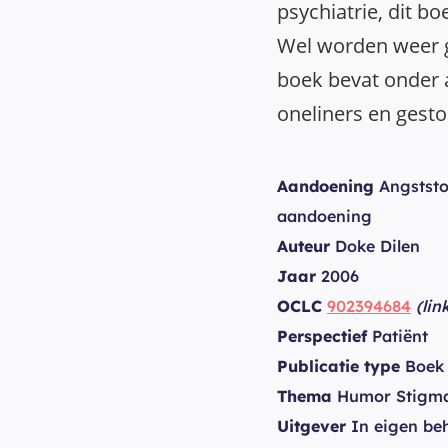
psychiatrie, dit bo
Wel worden weer 
boek bevat onder 
oneliners en gest
Aandoening
Angststo
aandoening
Auteur
Doke Dilen
Jaar
2006
OCLC
902394684
(lin
Perspectief
Patiënt
Publicatie type
Boek
Thema
Humor Stigma
Uitgever
In eigen be