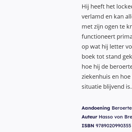
Hij heeft het locke
verlamd en kan a
met zijn ogen te k
functioneert prima
op wat hij letter vo
boek tot stand ge
hoe hij de beroerte
ziekenhuis en hoe h
situatie blijvend is.
Aandoening
Beroerte
Auteur
Hasso von Br
ISBN
9789020990355