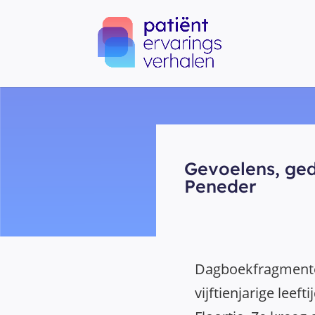
Gevoelens, ged
Peneder
Dagboekfragmente
vijftienjarige leef