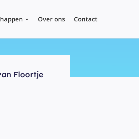
chappen
Over ons
Contact
van Floortje