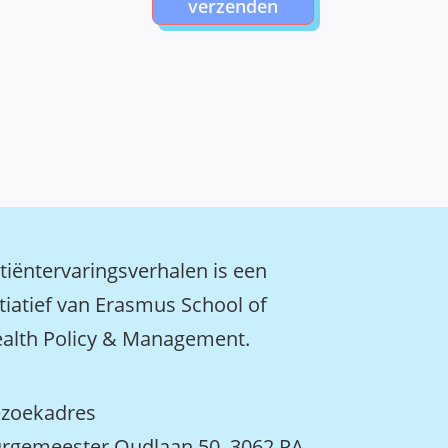
verzenden
tiëntervaringsverhalen is een
itiatief van Erasmus School of
alth Policy & Management.
zoekadres
rgemeester Oudlaan 50, 3062 PA