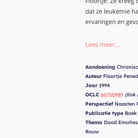
Floortje. Ze kreeg
dat ze leukemie ha
ervaringen en gevoe
Lees meer…
Aandoening
Chronisc
Auteur
Floortje Pene
Jaar
1994
OCLC
66750989
(link
Perspectief
Naasten P
Publicatie type
Boek
Thema
Dood Emoties 
Rouw