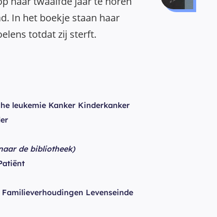
 op haar twaalfde jaar te horen
d. In het boekje staan haar
lens totdat zij sterft.
he leukemie Kanker Kinderkanker
der
 naar de bibliotheek)
atiënt
Familieverhoudingen Levenseinde