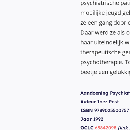
psychiatrische pat
moeilijke jeugd g
ze een gang door d
Daar werd ze als 
haar uiteindelijk 
therapeutische g
psychotherapie. T
beetje een gelukki
Aandoening
Psychiat
Auteur
Inez Post
ISBN
9789025500757
Jaar
1992
OCLC
65842098
(link