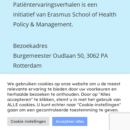
Patiëntervaringsverhalen is een
initiatief van Erasmus School of Health
Policy & Management.
Bezoekadres
Burgemeester Oudlaan 50, 3062 PA
Rotterdam

We gebruiken cookies op onze website om u de meest
We zijn ook actief op LinkedIn
relevante ervaring te bieden door uw voorkeuren en
herhaalde bezoeken te onthouden. Door op "Alles
accepteren" te klikken, stemt u in met het gebruik van
ALLE cookies. U kunt echter naar "Cookie-instellingen"
gaan om een gecontroleerde toestemming te geven.
Cookie instellingen
Accepteer alles
ontwikkeld door tweekoppig