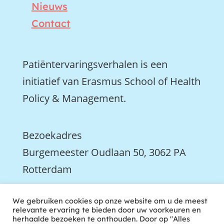
Nieuws
Contact
Patiëntervaringsverhalen is een
initiatief van Erasmus School of Health
Policy & Management.
Bezoekadres
Burgemeester Oudlaan 50, 3062 PA
Rotterdam

We gebruiken cookies op onze website om u de meest
We zijn ook actief op LinkedIn
relevante ervaring te bieden door uw voorkeuren en
herhaalde bezoeken te onthouden. Door op "Alles