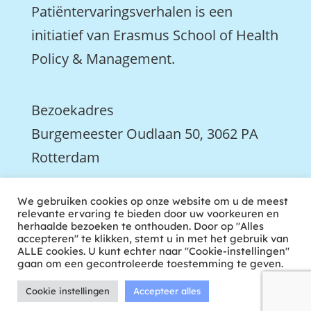
Patiëntervaringsverhalen is een
initiatief van Erasmus School of Health
Policy & Management.
Bezoekadres
Burgemeester Oudlaan 50, 3062 PA
Rotterdam

We gebruiken cookies op onze website om u de meest
We zijn ook actief op LinkedIn
relevante ervaring te bieden door uw voorkeuren en
herhaalde bezoeken te onthouden. Door op "Alles
accepteren" te klikken, stemt u in met het gebruik van
ALLE cookies. U kunt echter naar "Cookie-instellingen"
gaan om een gecontroleerde toestemming te geven.
Cookie instellingen
Accepteer alles
ontwikkeld door tweekoppig