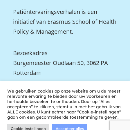
Patiëntervaringsverhalen is een
initiatief van Erasmus School of Health
Policy & Management.
Bezoekadres
Burgemeester Oudlaan 50, 3062 PA
Rotterdam

We gebruiken cookies op onze website om u de meest
We zijn ook actief op LinkedIn
relevante ervaring te bieden door uw voorkeuren en
herhaalde bezoeken te onthouden. Door op "Alles
accepteren" te klikken, stemt u in met het gebruik van
ALLE cookies. U kunt echter naar "Cookie-instellingen"
gaan om een gecontroleerde toestemming te geven.
Cookie instellingen
Accepteer alles