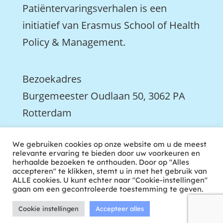
Patiëntervaringsverhalen is een
initiatief van Erasmus School of Health
Policy & Management.
Bezoekadres
Burgemeester Oudlaan 50, 3062 PA
Rotterdam

We gebruiken cookies op onze website om u de meest
We zijn ook actief op LinkedIn
relevante ervaring te bieden door uw voorkeuren en
herhaalde bezoeken te onthouden. Door op "Alles
accepteren" te klikken, stemt u in met het gebruik van
ALLE cookies. U kunt echter naar "Cookie-instellingen"
gaan om een gecontroleerde toestemming te geven.
Cookie instellingen
Accepteer alles
ontwikkeld door tweekoppig