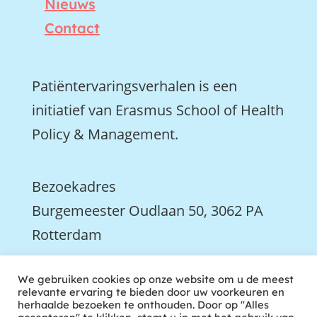
Nieuws
Contact
Patiëntervaringsverhalen is een
initiatief van Erasmus School of Health
Policy & Management.
Bezoekadres
Burgemeester Oudlaan 50, 3062 PA
Rotterdam

We gebruiken cookies op onze website om u de meest
We zijn ook actief op LinkedIn
relevante ervaring te bieden door uw voorkeuren en
herhaalde bezoeken te onthouden. Door op "Alles