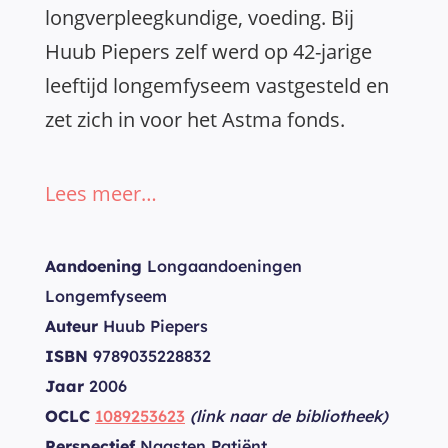
longverpleegkundige, voeding. Bij
Huub Piepers zelf werd op 42-jarige
leeftijd longemfyseem vastgesteld en
zet zich in voor het Astma fonds.
Lees meer…
Aandoening
Longaandoeningen
Longemfyseem
Auteur
Huub Piepers
ISBN
9789035228832
Jaar
2006
OCLC
1089253623
(link naar de bibliotheek)
Perspectief
Naasten Patiënt