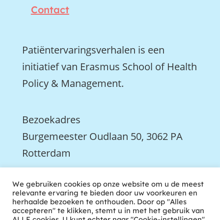
Contact
Patiëntervaringsverhalen is een
initiatief van Erasmus School of Health
Policy & Management.
Bezoekadres
Burgemeester Oudlaan 50, 3062 PA
Rotterdam

We gebruiken cookies op onze website om u de meest
We zijn ook actief op LinkedIn
relevante ervaring te bieden door uw voorkeuren en
herhaalde bezoeken te onthouden. Door op "Alles
accepteren" te klikken, stemt u in met het gebruik van
ALLE cookies. U kunt echter naar "Cookie-instellingen"