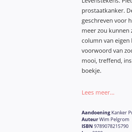
Levenstekens. Pie
prostaatkanker. De
geschreven voor h
meer zou kunnen z
column van eigen 
voorwoord van zo
mooi, treffend, in
boekje.
Lees meer…
Aandoening
Kanker P
Auteur
Wim Pelgrom
ISBN
9789078215790