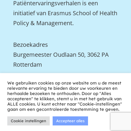
Patiëntervaringsverhalen is een
initiatief van Erasmus School of Health
Policy & Management.
Bezoekadres
Burgemeester Oudlaan 50, 3062 PA
Rotterdam

We gebruiken cookies op onze website om u de meest
We zijn ook actief op LinkedIn
relevante ervaring te bieden door uw voorkeuren en
herhaalde bezoeken te onthouden. Door op "Alles
accepteren" te klikken, stemt u in met het gebruik van
ALLE cookies. U kunt echter naar "Cookie-instellingen"
gaan om een gecontroleerde toestemming te geven.
Cookie instellingen
Accepteer alles
ontwikkeld door tweekoppig