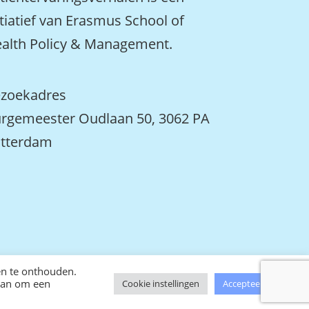
itiatief van Erasmus School of
alth Policy & Management.
zoekadres
rgemeester Oudlaan 50, 3062 PA
tterdam
en te onthouden.
ontwikkeld door tweekoppig
gaan om een
Cookie instellingen
Accepteer alles