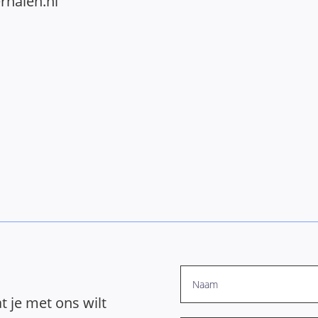
rhalen.nl
d
t je met ons wilt