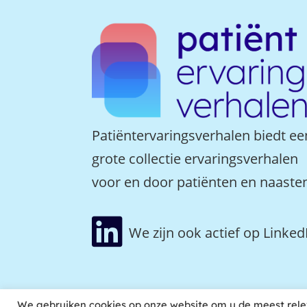
Patiëntervaringsverhalen biedt ee
grote collectie ervaringsverhalen
voor en door patiënten en naaste

We zijn ook actief op Linked
We gebruiken cookies op onze website om u de meest rele