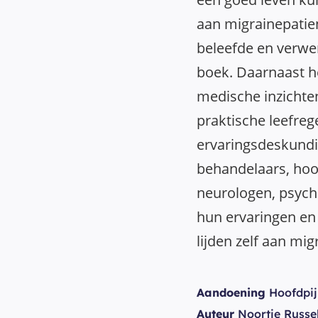
aan migrainepatie
beleefde en verwe
boek. Daarnaast hee
medische inzicht
praktische leefre
ervaringsdeskundi
behandelaars, hoo
neurologen, psych
hun ervaringen en
lijden zelf aan mig
Aandoening
Hoofdpij
Auteur
Noortje Russe