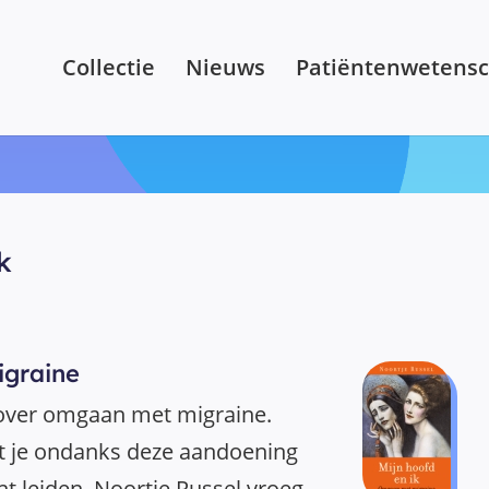
Collectie
Nieuws
Patiëntenwetens
k
graine
 over omgaan met migraine.
at je ondanks deze aandoening
t leiden. Noortje Russel vroeg