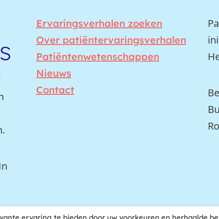
Pa
Ervaringsverhalen zoeken
in
Over patiëntervaringsverhalen
He
Patiëntenwetenschappen
Nieuws
Contact
Be
n
Bu
Ro
n.
In
vante ervaring te bieden door uw voorkeuren en herhaalde b