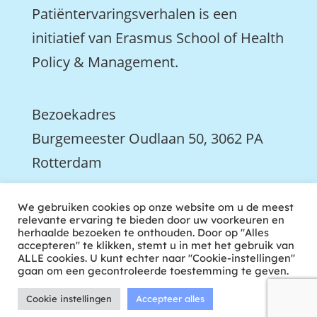
Patiëntervaringsverhalen is een
initiatief van Erasmus School of Health
Policy & Management.
Bezoekadres
Burgemeester Oudlaan 50, 3062 PA
Rotterdam

We gebruiken cookies op onze website om u de meest
We zijn ook actief op LinkedIn
relevante ervaring te bieden door uw voorkeuren en
herhaalde bezoeken te onthouden. Door op "Alles
accepteren" te klikken, stemt u in met het gebruik van
ALLE cookies. U kunt echter naar "Cookie-instellingen"
gaan om een gecontroleerde toestemming te geven.
Cookie instellingen
Accepteer alles
ontwikkeld door tweekoppig