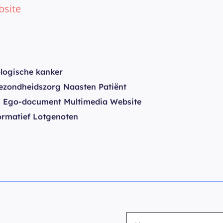
bsite
ogische kanker
zondheidszorg Naasten Patiënt
 Ego-document Multimedia Website
ormatief Lotgenoten