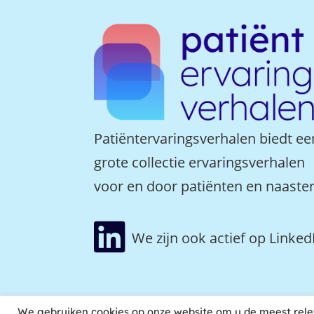
Patiëntervaringsverhalen biedt ee
grote collectie ervaringsverhalen
voor en door patiënten en naaste

We zijn ook actief op Linked
We gebruiken cookies op onze website om u de meest rele