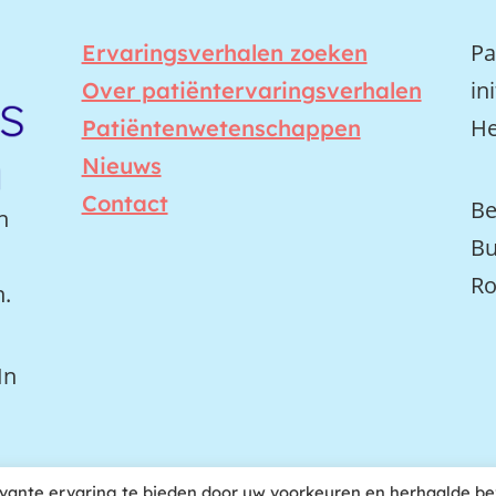
Pa
Ervaringsverhalen zoeken
in
Over patiëntervaringsverhalen
He
Patiëntenwetenschappen
Nieuws
Contact
Be
n
Bu
Ro
n.
In
vante ervaring te bieden door uw voorkeuren en herhaalde b