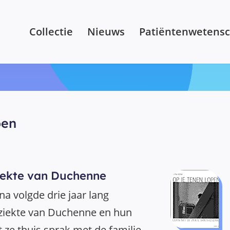
Collectie
Nieuws
Patiëntenwetens
pen
iekte van Duchenne
na volgde drie jaar lang
ziekte van Duchenne en hun
 ze thuis sprak met de familie