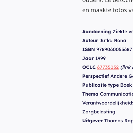
en maakte fotos va
Aandoening
Ziekte v
Auteur
Jutka Rona
ISBN
9789060055687
Jaar
1999
OCLC
67735032
(link
Perspectief
Andere G
Publicatie type
Boek
Thema
Communicatie
Verantwoordelijkheid
Zorgbelasting
Uitgever
Thomas Ra