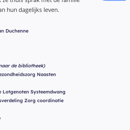
n hun dagelijks leven.
an Duchenne
 naar de bibliotheek)
ezondheidszorg Naasten
 Lotgenoten Systeemdwang
sverdeling Zorg coordinatie
p