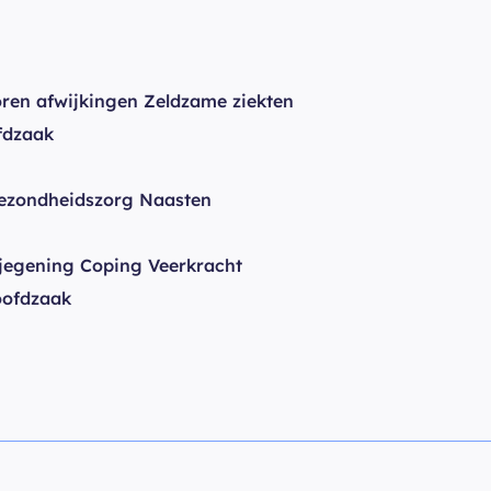
en afwijkingen Zeldzame ziekten
fdzaak
ezondheidszorg Naasten
jegening Coping Veerkracht
oofdzaak