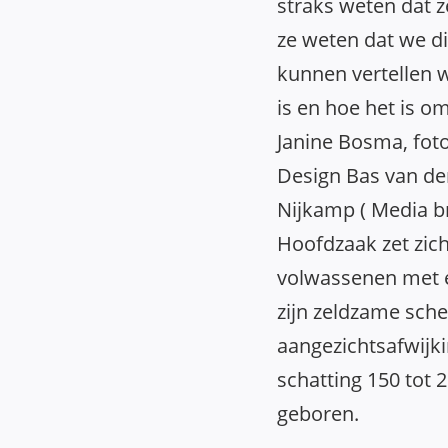
straks weten dat 
ze weten dat we di
kunnen vertellen w
is en hoe het is o
Janine Bosma, fot
Design Bas van der
Nijkamp ( Media br
Hoofdzaak zet zich
volwassenen met ee
zijn zeldzame sche
aangezichtsafwijki
schatting 150 tot
geboren.