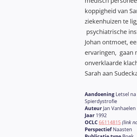
medisch personeel
koppigheid van Sar
ziekenhuizen te li
psychiatrische ins
Johan ontmoet, een
ervaringen, gaan 
onverklaarde klach
Sarah aan Sudeckatr
Aandoening
Letsel na
Spierdystrofie
Auteur
Jan Vanhaelen
Jaar
1992
OCLC
66114815
(link n
Perspectief
Naasten
Publicatie type
Boek