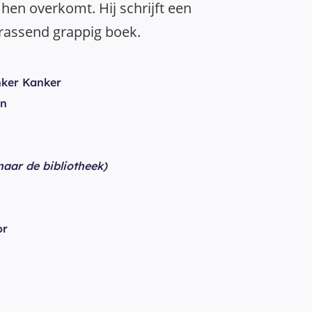
 hen overkomt. Hij schrijft een
rrassend grappig boek.
ker Kanker
in
 naar de bibliotheek)
or