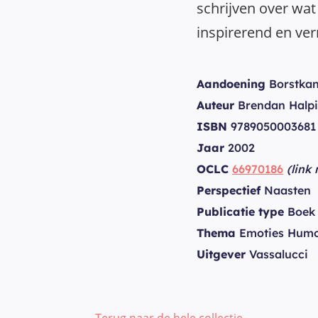
schrijven over wat
inspirerend en ve
Aandoening
Borstkan
Auteur
Brendan Halp
ISBN
9789050003681
Jaar
2002
OCLC
66970186
(link
Perspectief
Naasten
Publicatie type
Boek
Thema
Emoties Hum
Uitgever
Vassalucci
Terug naar de hele collectie