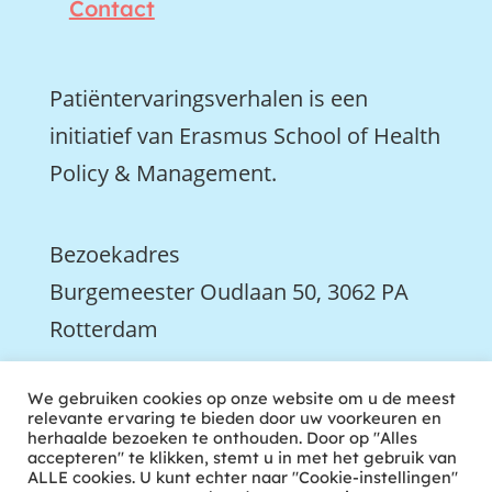
Contact
Patiëntervaringsverhalen is een
initiatief van Erasmus School of Health
Policy & Management.
Bezoekadres
Burgemeester Oudlaan 50, 3062 PA
Rotterdam

We gebruiken cookies op onze website om u de meest
We zijn ook actief op LinkedIn
relevante ervaring te bieden door uw voorkeuren en
herhaalde bezoeken te onthouden. Door op "Alles
accepteren" te klikken, stemt u in met het gebruik van
ALLE cookies. U kunt echter naar "Cookie-instellingen"